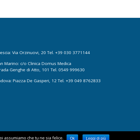
escia: Via Orzinuovi, 20 Tel. +39 030 3771144
n Marino: c/o Clinica Domus Medica
rada Genghe di Atto, 101 Tel. 0549 999630
dova: Piazza De Gasperi, 12 Tel. +39 049 8762833
noi assumiamo che tu ne sia felice.
Ok
Leggi di più